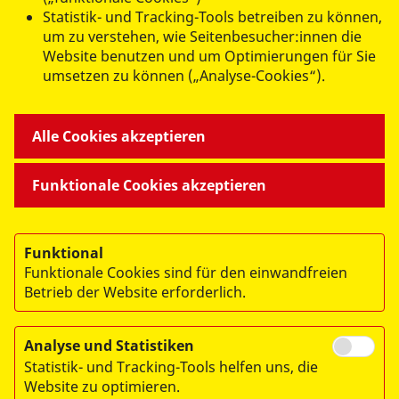
geschaeftsstelle@asb-gera.de
Statistik- und Tracking-Tools betreiben zu können,
um zu verstehen, wie Seitenbesucher:innen die
ASB Regionalverband Ostthüringen
Website benutzen und um Optimierungen für Sie
umsetzen zu können („Analyse-Cookies“).
e.V.
Wiesestraße 189 A
07551 Gera
Alle Cookies akzeptieren
Funktionale Cookies akzeptieren
Funktional
Funktionale Cookies sind für den einwandfreien
Betrieb der Website erforderlich.
© 2026 ASB Regionalverband Ostthüringen e.V.
Impressum
Analyse und Statistiken
Statistik- und Tracking-Tools helfen uns, die
Datenschutz
Website zu optimieren.