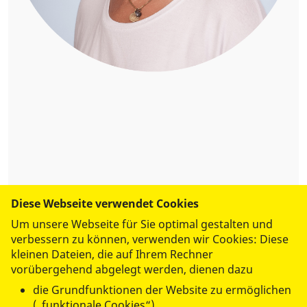
Dorothee Zelle
Diese Webseite verwendet Cookies
Sekretariat | Öffnungszeiten: Montag bis Donnerstag
Um unsere Webseite für Sie optimal gestalten und
08:00 Uhr bis 12:00 Uhr und 13:00 bis 16:00 Uhr, Freitag
verbessern zu können, verwenden wir Cookies: Diese
08:00 Uhr bis 12:00 Uhr
kleinen Dateien, die auf Ihrem Rechner
vorübergehend abgelegt werden, dienen dazu
Tel.:
0365 430 47 30
die Grundfunktionen der Website zu ermöglichen
Fax: 0365 430 47 34
(„funktionale Cookies“)