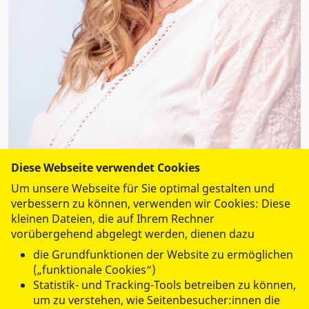
Diese Webseite verwendet Cookies
Um unsere Webseite für Sie optimal gestalten und
Luisa Wirsching
verbessern zu können, verwenden wir Cookies: Diese
Personalleiterin
kleinen Dateien, die auf Ihrem Rechner
vorübergehend abgelegt werden, dienen dazu
Tel.:
0365 430 47 35
die Grundfunktionen der Website zu ermöglichen
Fax: 0365 430 47 34
(„funktionale Cookies“)
bewerbungen@asb-gera.de
Statistik- und Tracking-Tools betreiben zu können,
um zu verstehen, wie Seitenbesucher:innen die