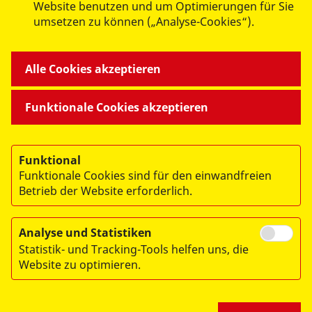
ASB Regionalverband Ostthüringen
Website benutzen und um Optimierungen für Sie
umsetzen zu können („Analyse-Cookies“).
e.V.
Wiesestraße 189 A
07551 Gera
Alle Cookies akzeptieren
Funktionale Cookies akzeptieren
Funktional
Funktionale Cookies sind für den einwandfreien
Betrieb der Website erforderlich.
© 2026 ASB Regionalverband Ostthüringen e.V.
Impressum
Analyse und Statistiken
Statistik- und Tracking-Tools helfen uns, die
Datenschutz
Website zu optimieren.
Hinweisgeberschutz