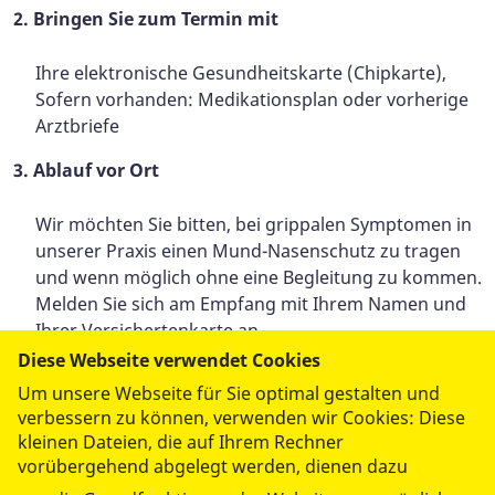
2. Bringen Sie zum Termin mit
Ihre elektronische Gesundheitskarte (Chipkarte),
Sofern vorhanden: Medikationsplan oder vorherige
Arztbriefe
3. Ablauf vor Ort
Wir möchten Sie bitten, bei grippalen Symptomen in
unserer Praxis einen Mund-Nasenschutz zu tragen
und wenn möglich ohne eine Begleitung zu kommen.
Melden Sie sich am Empfang mit Ihrem Namen und
Ihrer Versichertenkarte an.
Nehmen Sie ggf. kurz Platz, bis Sie aufgerufen
Diese Webseite verwendet Cookies
werden.
Um unsere Webseite für Sie optimal gestalten und
verbessern zu können, verwenden wir Cookies: Diese
Die telefonische Terminvergabe erfolgt
kleinen Dateien, die auf Ihrem Rechner
generell nur während der Sprechzeiten!
vorübergehend abgelegt werden, dienen dazu