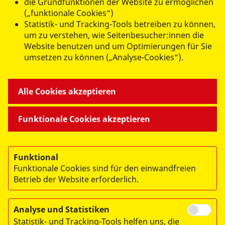
die Grundfunktionen der Website zu ermöglichen
Terminabsagen sind ebenfalls via E-Mail oder Telefon zu
(„funktionale Cookies“)
kommunizieren.
Statistik- und Tracking-Tools betreiben zu können,
um zu verstehen, wie Seitenbesucher:innen die
Website benutzen und um Optimierungen für Sie
umsetzen zu können („Analyse-Cookies“).
Flyer Akutpraxis
Alle Cookies akzeptieren
Funktionale Cookies akzeptieren
Funktional
Funktionale Cookies sind für den einwandfreien
Betrieb der Website erforderlich.
© 2026 ASB Regionalverband Ostthüringen e.V.
Impressum
Analyse und Statistiken
Statistik- und Tracking-Tools helfen uns, die