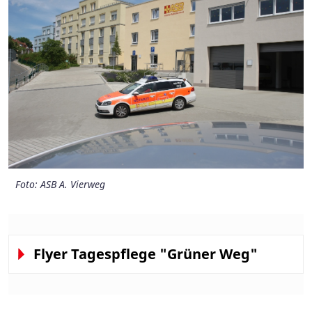
Foto: ASB A. Vierweg
Foto: ASB A. Vierweg
Foto: ASB A. Vierweg
Flyer Tagespflege "Grüner Weg"