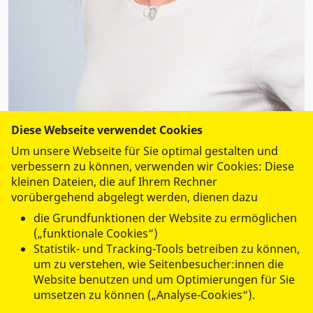
Diese Webseite verwendet Cookies
Anne Wrona
Um unsere Webseite für Sie optimal gestalten und
Pflegedienstleiterin Tagespflege Gera-Tinz
verbessern zu können, verwenden wir Cookies: Diese
kleinen Dateien, die auf Ihrem Rechner
Tel.:
0365 5513122
vorübergehend abgelegt werden, dienen dazu
Fax: 0365 55 13 132
tagespflege@asb-gera.de
die Grundfunktionen der Website zu ermöglichen
(„funktionale Cookies“)
Statistik- und Tracking-Tools betreiben zu können,
ASB Regionalverband Ostthüringen
um zu verstehen, wie Seitenbesucher:innen die
e.V. Tagespflege "Grüner Weg"
Website benutzen und um Optimierungen für Sie
umsetzen zu können („Analyse-Cookies“).
Grüner Weg 4