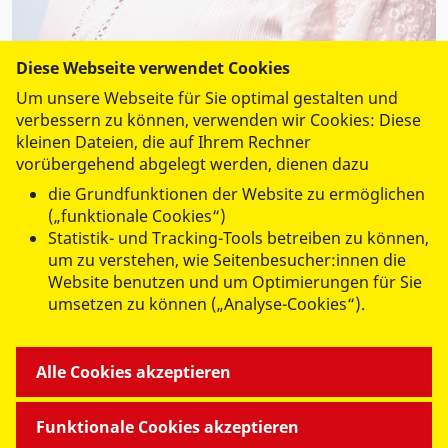
Diese Webseite verwendet Cookies
Um unsere Webseite für Sie optimal gestalten und
Luisa Wirsching
verbessern zu können, verwenden wir Cookies: Diese
Personalleiterin
kleinen Dateien, die auf Ihrem Rechner
vorübergehend abgelegt werden, dienen dazu
Tel.:
0365 430 47 35
die Grundfunktionen der Website zu ermöglichen
Fax: 0365 430 47 34
(„funktionale Cookies“)
bewerbungen@asb-gera.de
Statistik- und Tracking-Tools betreiben zu können,
um zu verstehen, wie Seitenbesucher:innen die
ASB Regionalverband Ostthüringen
Website benutzen und um Optimierungen für Sie
umsetzen zu können („Analyse-Cookies“).
e.V.
Wiesestraße 189 A
07551 Gera
Alle Cookies akzeptieren
Funktionale Cookies akzeptieren