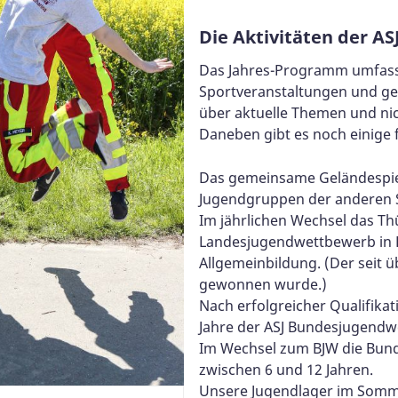
Die Aktivitäten der ASJ
Das Jahres-Programm umfasst 
Sportveranstaltungen und ge
über aktuelle Themen und nich
Daneben gibt es noch einige 
Das gemeinsame Geländespie
Jugendgruppen der anderen S
Im jährlichen Wechsel das T
Landesjugendwettbewerb in Er
Allgemeinbildung. (Der seit ü
gewonnen wurde.)
Nach erfolgreicher Qualifika
Jahre der ASJ Bundesjugendw
Im Wechsel zum BJW die Bund
zwischen 6 und 12 Jahren.
Unsere Jugendlager im Somme