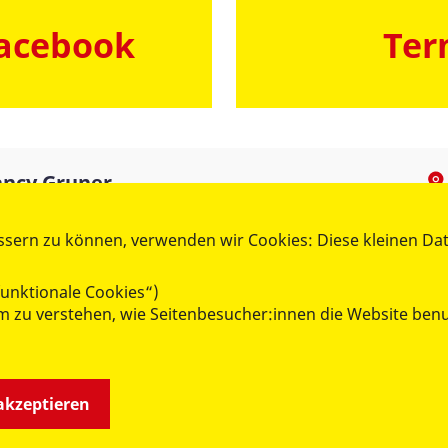
Facebook
Ter
ncy Gruner
endleiterin ASJ Gera
ssern zu können, verwenden wir Cookies: Diese kleinen Da
Tel.:
0365 430 47 49
Fax: 0365 430 47 34
unktionale Cookies“)
asj@asb-gera.de
 um zu verstehen, wie Seitenbesucher:innen die Website b
 akzeptieren