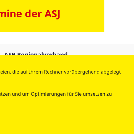
mine der ASJ
ASB Regionalverband
Ostthüringen e.V.
teien, die auf Ihrem Rechner vorübergehend abgelegt
Wiesestraße 189 A
07551 Gera
enutzen und um Optimierungen für Sie umsetzen zu