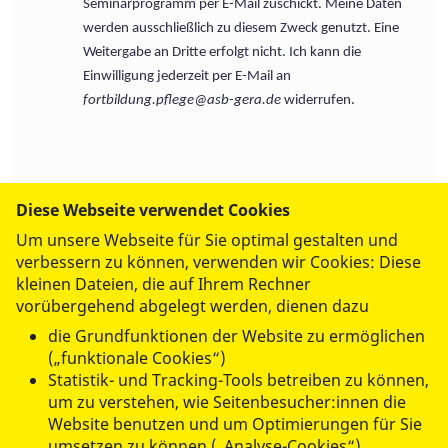
Seminarprogramm per E-Mail zuschickt.
Meine Daten
werden ausschließlich zu diesem Zweck genutzt. Eine
Weitergabe an Dritte erfolgt nicht. Ich kann die
Einwilligung jederzeit per E-Mail an
fortbildung.pflege@asb-gera.de
widerrufen.
Diese Webseite verwendet Cookies
Um unsere Webseite für Sie optimal gestalten und
Absenden und verbindlich anmelden!
verbessern zu können, verwenden wir Cookies: Diese
kleinen Dateien, die auf Ihrem Rechner
vorübergehend abgelegt werden, dienen dazu
die Grundfunktionen der Website zu ermöglichen
(„funktionale Cookies“)
Teilnahmebedingungen
Statistik- und Tracking-Tools betreiben zu können,
( PDF / 295,62 KB )
um zu verstehen, wie Seitenbesucher:innen die
Website benutzen und um Optimierungen für Sie
umsetzen zu können („Analyse-Cookies“).